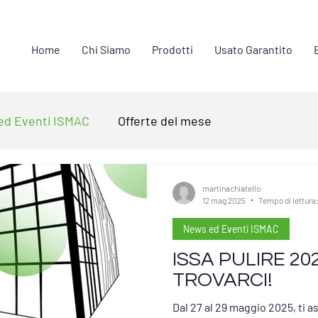
Home
Chi Siamo
Prodotti
Usato Garantito
ed Eventi ISMAC
Offerte del mese
martinachiatello
12 mag 2025
Tempo di lettura:
News ed Eventi ISMAC
ISSA PULIRE 202
TROVARCI!
Dal 27 al 29 maggio 2025, ti 