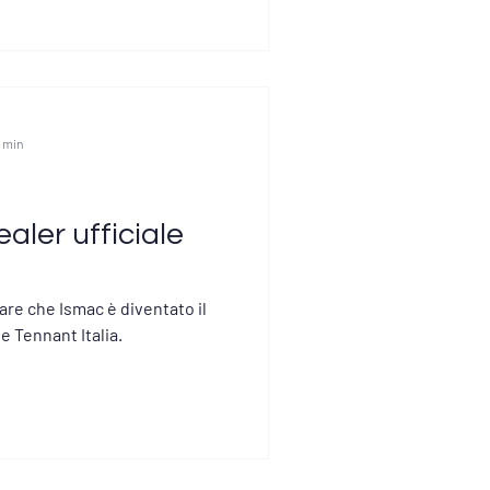
1 min
aler ufficiale
are che Ismac è diventato il
e Tennant Italia.