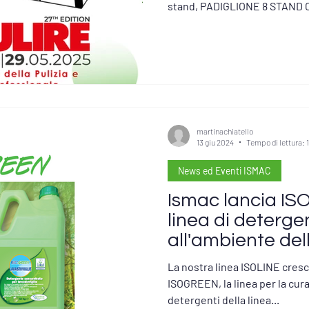
stand, PADIGLIONE 8 STAND 
martinachiatello
13 giu 2024
Tempo di lettura: 
News ed Eventi ISMAC
Ismac lancia I
linea di detergen
all'ambiente de
La nostra linea ISOLINE cresc
ISOGREEN, la linea per la cura
detergenti della linea...