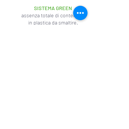
SISTEMA GREEN
assenza totale di contenitori
in plastica da smaltire.
Soluzione pratica e
funzionale.
Ordine ogni cosa al suo
posto
Sicurezza nessun rischio
di sversamenti.
Controllo ogni 15 giorni per
verificare scorte e
funzionalità servizio.
Spazio ingombro ridotto: -
altezza 157 cm - profondità 40
cm - lunghezza 94 cm