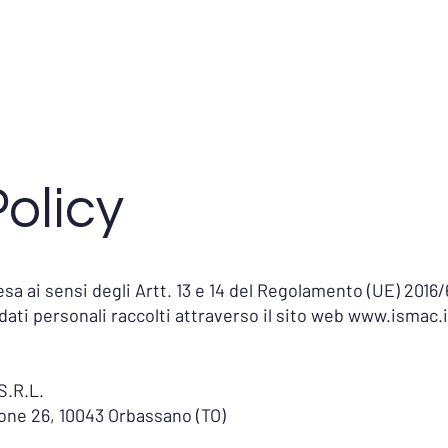
Home
Chi Siamo
Prodotti
Usato Garantito
olicy
sa ai sensi degli Artt. 13 e 14 del Regolamento (UE) 2016/
ati personali raccolti attraverso il sito web
www.ismac.i
S.R.L.
tone 26, 10043 Orbassano (TO)