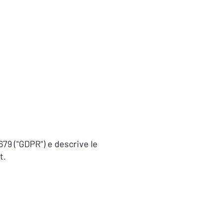
Blog
Contatti
679 ("GDPR") e descrive le
t
.