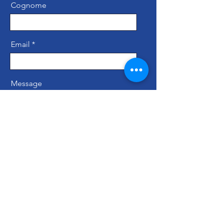
Cognome
Email
Message
Invia
Ismac S.r.L. All rights reserved. - ISMAC - P.