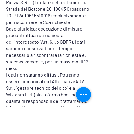
Pulizia S.R.L. (Titolare del trattamento,
Strada del Bottone 26, 10043 Orbassano
TO, P.IVA
10645510016)
esclusivamente
per riscontrare la Sua richiesta.
Base giuridica: esecuzione di misure
precontrattuali su richiesta
dell’interessato (Art. 6.1.b GDPR). I dati
saranno conservati per il tempo
necessario a riscontrare la richiesta e,
successivamente, per un massimo di 12
mesi.
I dati non saranno diffusi. Potranno
essere comunicati ad AlternativeADV
S.r.l. (gestore tecnico del sito) e a
Wix.com Ltd. (piattaforma hosting) in
qualità di responsabili del trattamento.
Informativa completa:
alla Privacy Policy
L’interessato può esercitare i diritti di
cui agli Artt. 15-22 GDPR scrivendo a
ismac@ismac.it
.